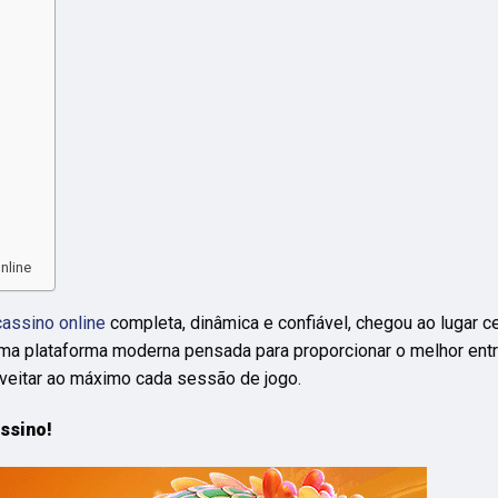
nline
cassino online
completa, dinâmica e confiável, chegou ao lugar c
 plataforma moderna pensada para proporcionar o melhor entret
oveitar ao máximo cada sessão de jogo.
assino!