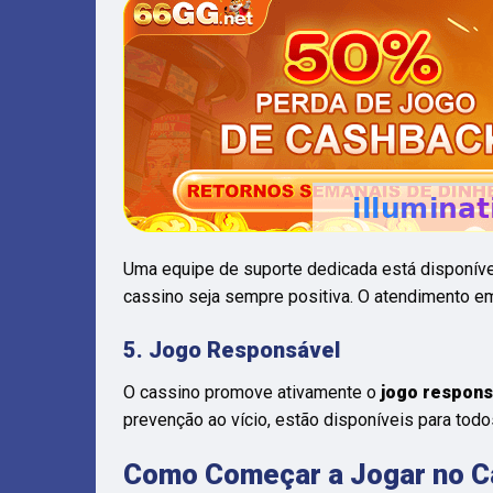
Uma equipe de suporte dedicada está disponível 
cassino seja sempre positiva. O atendimento em 
5. Jogo Responsável
O cassino promove ativamente o
jogo respons
prevenção ao vício, estão disponíveis para tod
Como Começar a Jogar no C