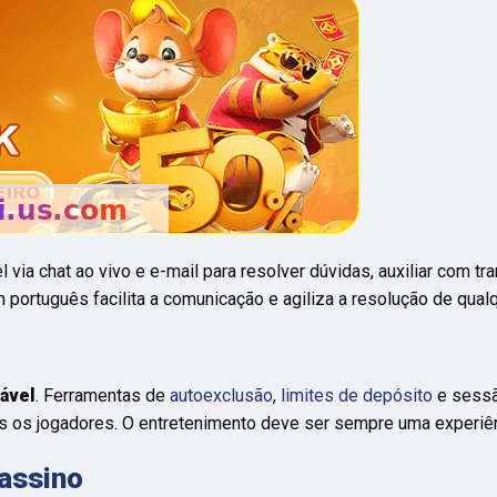
via chat ao vivo e e-mail para resolver dúvidas, auxiliar com tr
português facilita a comunicação e agiliza a resolução de qualq
ável
. Ferramentas de
autoexclusão
,
limites de depósito
e sessã
os os jogadores. O entretenimento deve ser sempre uma experiênc
assino