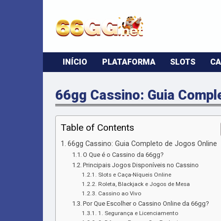
Skip
to
content
INÍCIO
PLATAFORMA
SLOTS
CA
66gg Cassino: Guia Compl
Table of Contents
66gg Cassino: Guia Completo de Jogos Online
O Que é o Cassino da 66gg?
Principais Jogos Disponíveis no Cassino
Slots e Caça-Níqueis Online
Roleta, Blackjack e Jogos de Mesa
Cassino ao Vivo
Por Que Escolher o Cassino Online da 66gg?
1. Segurança e Licenciamento