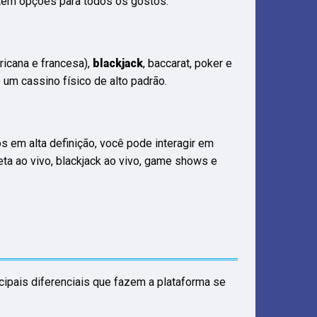
 tem opções para todos os gostos.
ricana e francesa),
blackjack
, baccarat, poker e
um cassino físico de alto padrão.
 em alta definição, você pode interagir em
eta ao vivo, blackjack ao vivo, game shows e
cipais diferenciais que fazem a plataforma se