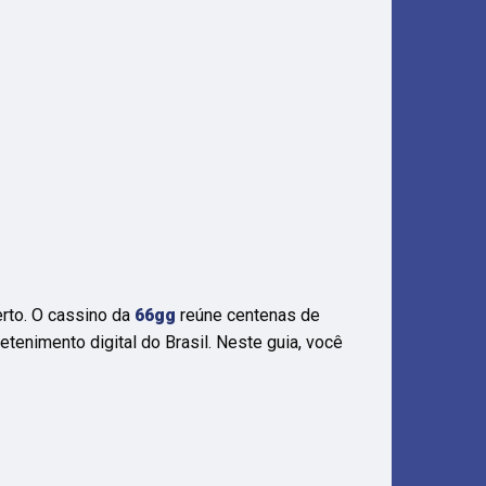
erto. O cassino da
66gg
reúne centenas de
enimento digital do Brasil. Neste guia, você