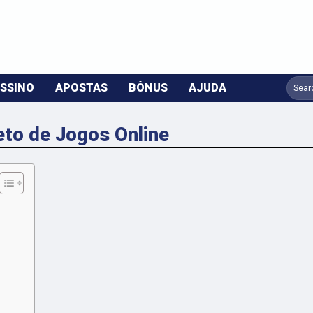
SSINO
APOSTAS
BÔNUS
AJUDA
eto de Jogos Online