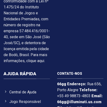
conformidade com a Lei nº
1.475/24 do Instituto
Nacional de Jogos e
Entidades Premiadas, com
número de registro na
empresa 57.484.416/0001-
40, sede em São José (São
José/SC), e detentora de
licença emitida pela cidade
de Bodó, Brasil. Para mais
informações, clique aqui.
AJUDA RÁPIDA
CONTATE-NOS
66gg
Endereço:
Rua 656,
Porto Alegre
Telefone:
Central de Ajuda
+55 49 98873-4803
Email:
Jogo Responsável
66gg@illuminati.us.com