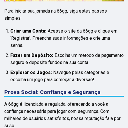
Para iniciar sua jornada na 66gg, siga estes passos
simples:
Criar uma Conta:
Acesse o site da 66gg e clique em
‘Registrar’. Preencha suas informações e crie uma
senha.
Fazer um Depósito:
Escolha um método de pagamento
seguro e deposite fundos na sua conta.
Explorar os Jogos:
Navegue pelas categorias e
escolha um jogo para começar a diversão!
Prova Social: Confiança e Segurança
A 66gg é licenciada e regulada, oferecendo a você a
confiança necessária para jogar com segurança. Com
milhares de usuários satisfeitos, nossa reputação fala por
si só.